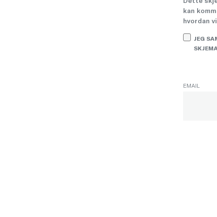
Dette skje
kan kommu
hvordan v
JEG SA
SKJEM
EMAIL