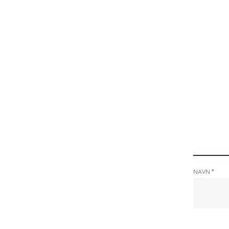
Contac
Form
NAVN
*