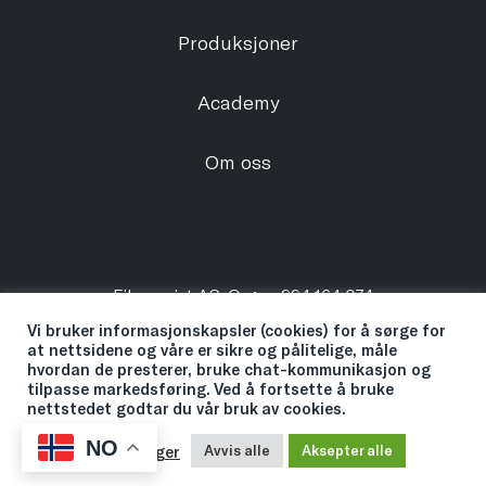
Produksjoner
Academy
Om oss
Filmassist AS. Orgnr: 994 164 074
©2021 by Filmassist. All rights reserved. |
Personvern
Vi bruker informasjonskapsler (cookies) for å sørge for
at nettsidene og våre er sikre og pålitelige, måle
hvordan de presterer, bruke chat-kommunikasjon og
tilpasse markedsføring. Ved å fortsette å bruke
Kontakt
nettstedet godtar du vår bruk av cookies.
NO
Cookie-innstillinger
Avvis alle
Aksepter alle